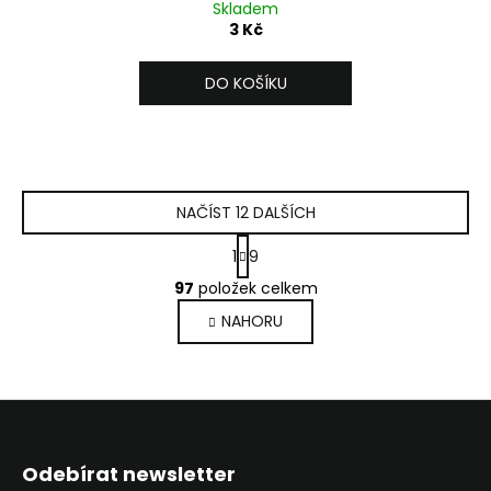
Skladem
3 Kč
DO KOŠÍKU
NAČÍST 12 DALŠÍCH
S
1
9
t
O
r
97
položek celkem
v
á
NAHORU
l
n
k
á
o
d
v
a
á
c
Z
n
í
í
á
p
Odebírat newsletter
p