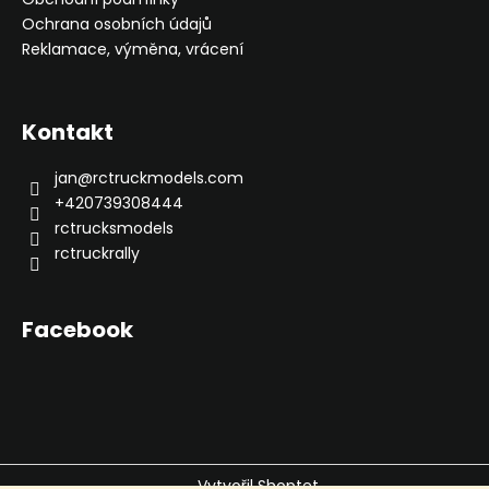
Ochrana osobních údajů
Reklamace, výměna, vrácení
Kontakt
jan
@
rctruckmodels.com
+420739308444
rctrucksmodels
rctruckrally
Facebook
Vytvořil Shoptet