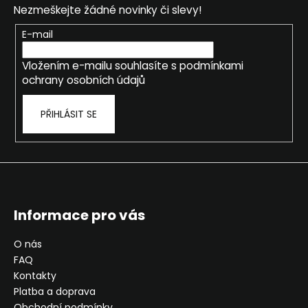
r
Nezmeškejte žádné novinky či slevy!
a
v
k
t
E-mail
y
í
v
Vložením e-mailu souhlasíte s
podmínkami
ý
ochrany osobních údajů
p
i
PŘIHLÁSIT SE
s
u
Informace pro vás
O nás
FAQ
Kontakty
Platba a doprava
Obchodní podmínky