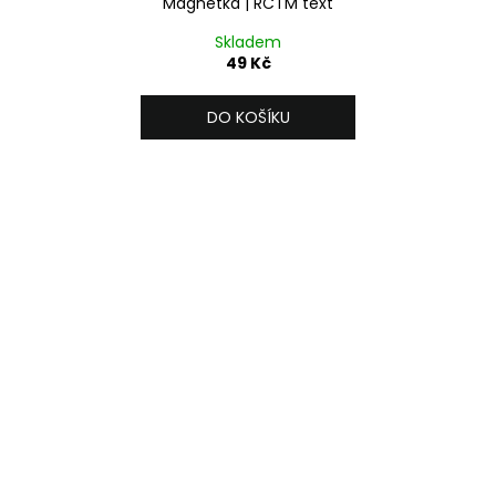
Magnetka | RCTM text
Skladem
49 Kč
DO KOŠÍKU