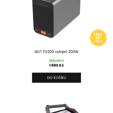
p
ů
a
r
j
o
í
d
t
u
?
1 890
k
KČ
–10 %
t
ů
iSDT FD200 vybíječ 200W
HLEDAT
Skladem
1 690 Kč
DO KOŠÍKU
D
o
p
o
r
u