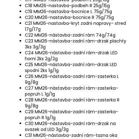
C18 MM26-nastavba-podbeh R 25g/15g
C19 MM26-nastavba-bocnice L 75g/75g
C20 MM26-nastavba-bocnice R 75g/75g
C21 MM26-nastavba-kryt zadni napravy- stred
17g/17g
C22 MM26-nástavba-zadní rám 74g/74g
C23 MM26-nástavba-zadní rám-drzak plachty
3ks 3g/3g
C24 MM26-nástavba-zadní rám-drzak LED
horni 2ks 2g/2g
C25 MM26-nástavba-zadní rám-drzak LED
spodni 2ks 1g/1g
C26 MM26-nástavba-zadní rám-zasterka L
9g/8g
C27 MM26-nástavba-zadní rám-zasterka-
popruh L 1g/1g
C28 MM26-nástavba-zadní rám-zasterka R
9g/8g
C29 MM26-nástavba-zadní rám-zasterka-
popruh R 1g/1g
C30 MM26-nástavba-zadní rám-drzak na
svazek od LED 3g/3g
C31 MM26-nástavba-zadní rám-tazna oka