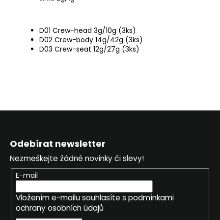
D01 Crew-head 3g/10g (3ks)
D02 Crew-body 14g/42g (3ks)
D03 Crew-seat 12g/27g (3ks)
Z
á
Odebírat newsletter
p
Nezmeškejte žádné novinky či slevy!
a
t
E-mail
í
Vložením e-mailu souhlasíte s
podmínkami
ochrany osobních údajů