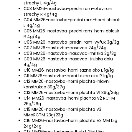
strechy L 4g/4g
C03 MM26-nastavba-predni ram-otevirani
strechy R 4g/4g
C04 MM26-nastavba-predni ram-horni oblouk
L 4g/4g
C05 MM26-nastavba-predni ram-horni oblouk
R 4g/4g
C06 MM26-nastavba-predni ram-vyfuk 3g/3g
C07 MM26-nastavba-nasavac 24g/24g
C08 MM26-nastavba-nasavac-mrizka 3g/3g
C09 MM26-nastavba-nasavac-trubka dolu
4g/4g
C10 MM26-nastavba-horni tazne oko L 1g/1g
C11 MM26-nastavba-horni tazne oko R 1g/1g
C12 MM26-nastavba-horni plachta-hlavni
konstrukce 39g/37g
C13 MM26-nastavba-horni plachta V1 36g/36g
C14 MM26-nastavba-horni plachta V2 RCTM
26g/26g
C15 MM26-nastavba-horni plachta V3
MMaRCTM 23g/23g
C16 MM26-nastavba-horni plachta V3 MM big
24g/24g
C17 MM26-nastavba-podbeh L 25g/15g