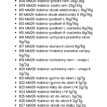
B08 MM26-kabina-predni ram 28g/28g
B09 MM26-kabina-zadni ram 33g/33g
B10 MM26-kabina-drzak elektroniky L 19g/19g
B11 MM26-kabina-drzak elektroniky R 19g/19g
B12 MM26-kabina-podbeh L 16g/16g
B13 MM26-kabina-podbeh R 16g/16g
B14 MM26-kabina-podbeh L-zasterka 8g/8g
B15 MM26-kabina-podbeh R-zasterka 8g/8g
B16 MM26-kabina-uchyceni predniho okna
9g/9g
B17 MM26-kabina-slunecni clona 8g/8g
B18 MM26-kabina-maketa svetelne rampy
6g/6g
B19 MM26-kabina-ochranny ram - vnejsi L
2g/2g
B20 MM26-kabina-ochranny ram - vnejsi R
2g/2g
B21 MM26-kabina-guma do oken L 1g/1g
B22 MM26-kabina-guma do oken R 1g/1g
B23 MM26-kabina-kliky do dveri L+R 2g/1g
B24 MM26-kabina-blinkry L+R 1g/1g
B25 MM26-kabina-sit do okna L 3g/3g
B26 MM26-kabina-sit do okna R 3g/3g
B27 MM26-kabina-drzak na vlajku 2g/2g