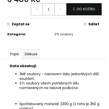
č
Měrná
u
DO KOŠÍKU
cena:
j
e
m
Zeptat se
Sdílet
e
Kategorie
:
STL soubory
Popis
Diskuze
Data obsahují:
3MF soubory - nastavení tisku jednotlivých dílů
součástí.
STL soubory všech potřebných dílu
rozmístěných na tiskové podložce
Spotřebovaný materiál: 2300 g (z toho je 350 g
podpor)