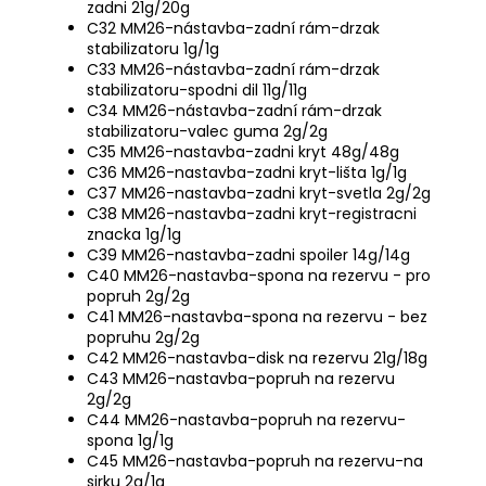
zadni 21g/20g
C32 MM26-nástavba-zadní rám-drzak
stabilizatoru 1g/1g
C33 MM26-nástavba-zadní rám-drzak
stabilizatoru-spodni dil 11g/11g
C34 MM26-nástavba-zadní rám-drzak
stabilizatoru-valec guma 2g/2g
C35 MM26-nastavba-zadni kryt 48g/48g
C36 MM26-nastavba-zadni kryt-lišta 1g/1g
C37 MM26-nastavba-zadni kryt-svetla 2g/2g
C38 MM26-nastavba-zadni kryt-registracni
znacka 1g/1g
C39 MM26-nastavba-zadni spoiler 14g/14g
C40 MM26-nastavba-spona na rezervu - pro
popruh 2g/2g
C41 MM26-nastavba-spona na rezervu - bez
popruhu 2g/2g
C42 MM26-nastavba-disk na rezervu 21g/18g
C43 MM26-nastavba-popruh na rezervu
2g/2g
C44 MM26-nastavba-popruh na rezervu-
spona 1g/1g
C45 MM26-nastavba-popruh na rezervu-na
sirku 2g/1g