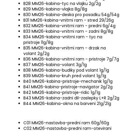
B28 MM26-kabina-tyc na vlajku 2g/2g
B29 MM26-kabina-vlajka 8g/8g
B30 MM26-kabina-deska pro posadku 54g/54g
B31 MM26-kabina-vnitrni ram - stred 29/26g
B32 MM26-kabina-vnitrni ram - predni 6g/4g
B33 MM26-kabina-vnitrni ram - zadni 8g/8g
B34 MM26-kabina-vnitrni ram - tyc na
pristroje 11g/8g
B35 MM26-kabina-vnitrni ram - drzak na
volant 2g/2g
B36 MM26-kabina-vnitrni ram - pristroje 7g/7g
B37 MM26-kabina-volant 3g/1g
B38 MM26-kabina-budiky pod volant 1g/1g
B39 MM26-kabina-kruh pred volant 1g/1g
B40 MM26-kabina-pristroje-mechanik 1g/1g
B41 MM26-kabina-pristroje-navigator 2g/2g
B42 MM26-kabina-pristroje-ridic 1g/1g
B43 MM26-kabina-zadni dil-zaslepky L+R 2g/2g
B44 MM26-kabina-okna na barveni 21g/21g
C01 MM26-nastavba-predni ram 60g/60g
C02 MM26-nastavba-predni ram-otevirani