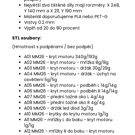
Největší dva tištěné díly mají rorzměry: X 248,
Y 140 mm a X 211, Y 190 mm
Materiál doporučujeme PLA nebo PET-G
Vrstvy 0.2 mm
Výplň od 20 do 80 procent
STL soubory:
(Hmotnost s podpěrami / bez podpěr)
A01 MM26 - kryt motoru 340g/193g
A02 MM26 - kryt motoru - mřížka 8g/8g
A03 MM26 - kryt motoru - držák 30g/29g
A04 MM26 - kryt motoru - držák - úchyt na
osvětlení 5g/5g
A05 MM26 - kryt motoru - podběh L 14g/14g
A06 MM26 - kryt motoru - podběh R 14g/14g
A07 MM26 - přední tažné oko L 4g/4g
A08 MM26 - přední tažné oko R 4g/4g
A09 MM26 - držák led diod 3g/3g
A10 MM26 - krytky do krytu motoru 1g/1g
A11 MM26 - mřížky L do boku - kryt motoru
1g/1g
A12 MM26 - mřížky R do boku - kryt motoru