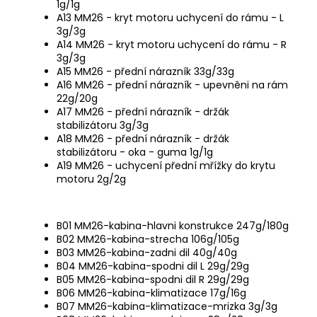
1g/1g
A13 MM26 - kryt motoru uchycení do rámu - L
3g/3g
A14 MM26 - kryt motoru uchycení do rámu - R
3g/3g
A15 MM26 - přední nárazník 33g/33g
A16 MM26 - přední nárazník - upevněni na rám
22g/20g
A17 MM26 - přední nárazník - držák
stabilizátoru 3g/3g
A18 MM26 - přední nárazník - držák
stabilizátoru - oka - guma 1g/1g
A19 MM26 - uchycení přední mřížky do krytu
motoru 2g/2g
B01 MM26-kabina-hlavni konstrukce 247g/180g
B02 MM26-kabina-strecha 106g/105g
B03 MM26-kabina-zadni dil 40g/40g
B04 MM26-kabina-spodni dil L 29g/29g
B05 MM26-kabina-spodni dil R 29g/29g
B06 MM26-kabina-klimatizace 17g/16g
B07 MM26-kabina-klimatizace-mrizka 3g/3g