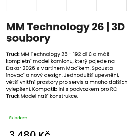
a
j
í
MM Technology 26 | 3D
t
soubory
?
Truck MM Technology 26 - 192 dílů a máš
kompletní model kamionu, který pojede na
Dakar 2026 s Martinem Macíkem. Spousta
HLEDAT
inovací a nový design. Jednodušší upevnění,
větší vnitřní prostory pro servis a mnoho dalších
vylepšení.
Kompatibilní s podvozkem pro RC
Truck Model naší konstrukce.
D
o
p
o
Skladem
r
u
3 480 Kč