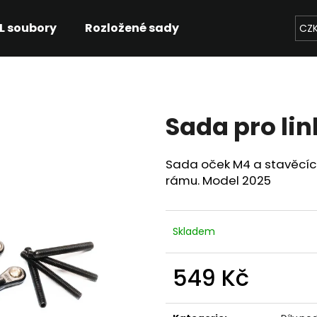
L soubory
Rozložené sady
CZ
Co potřebujete najít?
Sada pro lin
HLEDAT
Sada oček M4 a stavěcích
rámu. Model 2025
Doporučujeme
Skladem
549 Kč
Měrná
cena: