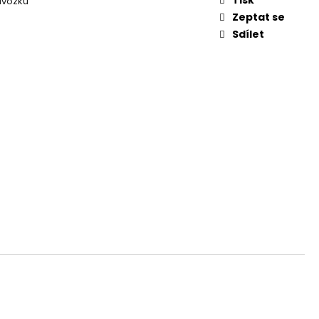
dvozku
Zeptat se
Sdílet