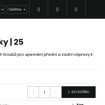
Hledat
Přihlášení
Nákupní
K
Čeština
košík
ky | 25
 šroubů pro upevnění přední a zadní nápravy k
DO KOŠÍKU
Tisk