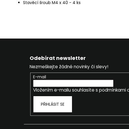
Stavěcí šroub M4 x 40 - 4 ks
Z
á
Odebírat newsletter
p
Nezmeškejte žádné novinky či slevy!
a
t
E-mail
í
Vložením e-mailu souhlasíte s
podmínkami o
PŘIHLÁSIT SE