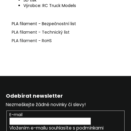
č
Výrobce: RC Truck Models
u
j
e
PLA filament - Bezpečnostní list
m
e
PLA filament - Technický list
PLA filament - RoHS
Z
á
Odebírat newsletter
p
Nezmeškejte žádné novinky či slevy!
a
t
E-mail
í
Vložením e-mailu souhlasíte s
podmínkami