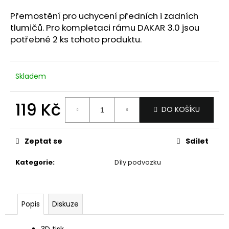
a
Přemostění pro uchycení předních i zadních
j
tlumičů. Pro kompletaci rámu DAKAR 3.0 jsou
í
potřebné 2 ks tohoto produktu.
t
?
Skladem
119 Kč
DO KOŠÍKU
HLEDAT
Měrná
cena:
Zeptat se
Sdílet
D
Kategorie
:
Díly podvozku
o
p
o
Popis
Diskuze
r
u
3D tisk