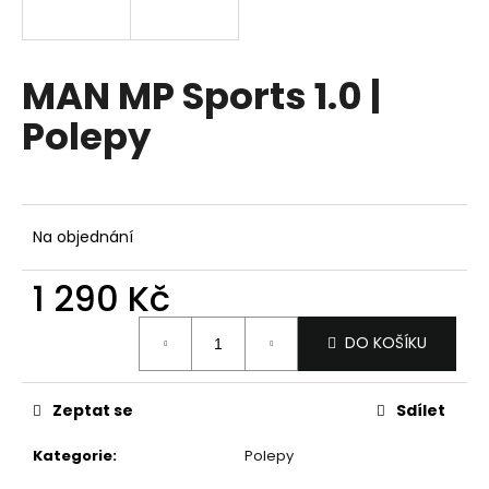
a
j
í
MAN MP Sports 1.0 |
t
Polepy
?
Na objednání
HLEDAT
1 290 Kč
Měrná
DO KOŠÍKU
D
cena:
o
p
Zeptat se
Sdílet
o
r
Kategorie
:
Polepy
u