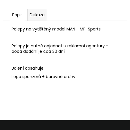
č
u
j
Popis
Diskuze
e
m
Polepy na vytištěný model MAN - MP-Sports
e
Polepy je nutné objednat u reklamní agentury -
doba dodání je cca 30 dní.
Balení obsahuje:
Loga sponzorů + barevné archy
Z