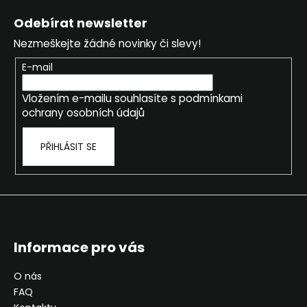
á
Odebírat newsletter
p
Nezmeškejte žádné novinky či slevy!
a
t
E-mail
í
Vložením e-mailu souhlasíte s
podmínkami
ochrany osobních údajů
PŘIHLÁSIT SE
Informace pro vás
O nás
FAQ