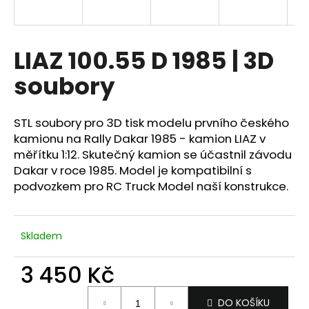
a
j
í
LIAZ 100.55 D 1985 | 3D
t
soubory
?
STL soubory pro 3D tisk modelu prvního českého
kamionu na Rally Dakar 1985 - kamion LIAZ v
měřítku 1:12. Skutečný kamion se účastnil závodu
HLEDAT
Dakar v roce 1985. Model je kompatibilní s
podvozkem pro RC Truck Model naší konstrukce.
D
o
Skladem
p
o
3 450 Kč
r
Měrná
u
DO KOŠÍKU
cena: