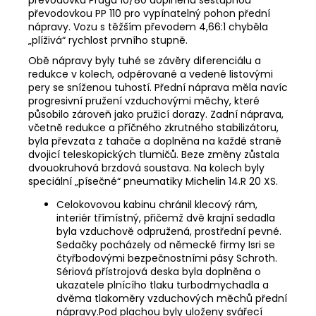
převodovkou PP 110 pro vypínatelný pohon přední
nápravy.
Vozu s těžším převodem 4,66:1 chyběla
„plíživá“ rychlost prvního stupně.
Obě nápravy byly tuhé se závěry diferenciálu a
redukce v kolech, odpérované a vedené listovými
pery se sníženou tuhostí. Přední náprava měla navíc
progresivní pružení vzduchovými měchy, které
působilo zároveň jako pružicí dorazy. Zadní náprava,
včetně redukce a příčného zkrutného stabilizátoru,
byla převzata z tahače a doplněna na každé straně
dvojicí teleskopických tlumičů. Beze změny zůstala
dvouokruhová brzdová soustava. Na kolech byly
speciální „písečné“ pneumatiky Michelin 14.R 20 XS.
Celokovovou kabinu chránil klecový rám,
interiér třímístný, přičemž dvě krajní sedadla
byla vzduchově odpružená, prostřední pevné.
Sedačky pocházely od německé firmy Isri se
čtyřbodovými bezpečnostními pásy Schroth.
Sériová přístrojová deska byla doplněna o
ukazatele plnícího tlaku turbodmychadla a
dvěma tlakoměry vzduchových měchů přední
nápravy.Pod plachou byly uloženy svářecí