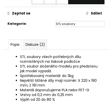
č
u
j
Zeptat se
Sdílet
e
m
Kategorie
:
STL soubory
e
Popis
Diskuze (2)
STL soubory všech potřebných dílu
rozmístěných na tiskové podložce
STL soubor složeného modelu pro představu
jak model vypadá.
Spotřebovaný materiál: do 3kg
Největší tištěné díly mají rozměr: X 220 x 190
mm, Z 191 mm
Materiál doporučujeme PLA nebo PET-G
Vrstvy od 0,2 mm do 0,25 mm
Výplň od 20 do 80 %