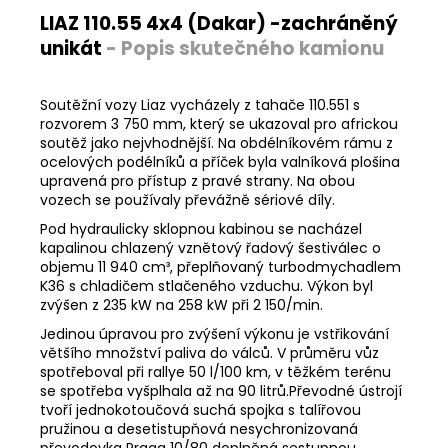
LIAZ 110.55 4x4 (Dakar) -zachráněný
unikát
- Popis skutečného kamionu
Soutěžní vozy Liaz vycházely z tahače 110.551 s
rozvorem 3 750 mm, který se ukazoval pro africkou
soutěž jako nejvhodnější. Na obdélníkovém rámu z
ocelových podélníků a příček byla valníková plošina
upravená pro přístup z pravé strany. Na obou
vozech se používaly převážně sériové díly.
Pod hydraulicky sklopnou kabinou se nacházel
kapalinou chlazený vznětový řadový šestiválec o
objemu 11 940 cm³, přeplňovaný turbodmychadlem
K36 s chladičem stlačeného vzduchu. Výkon byl
zvýšen z 235 kW na 258 kW při 2 150/min.
Jedinou úpravou pro zvýšení výkonu je vstřikování
většího množství paliva do válců. V průměru vůz
spotřeboval při rallye 50 l/100 km, v těžkém terénu
se spotřeba vyšplhala až na 90 litrů.Převodné ústrojí
tvoří jednokotoučová suchá spojka s talířovou
pružinou a desetistupňová nesychronizovaná
převodovka Praga 10/80 doplněná sestupnou