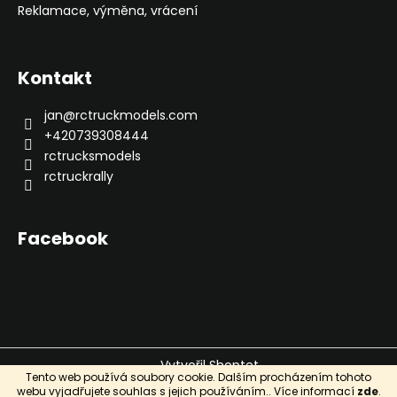
Reklamace, výměna, vrácení
Kontakt
jan
@
rctruckmodels.com
+420739308444
rctrucksmodels
rctruckrally
Facebook
Vytvořil Shoptet
Tento web používá soubory cookie. Dalším procházením tohoto
Copyright 2026
RC Truck Models
. Všechna práva
webu vyjadřujete souhlas s jejich používáním.. Více informací
zde
.