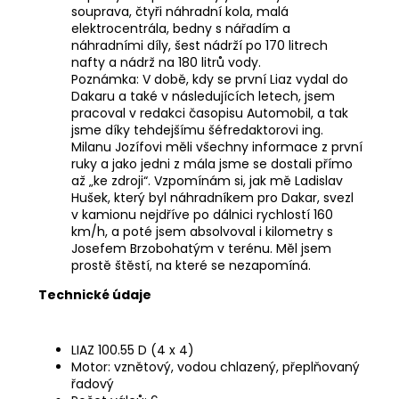
souprava, čtyři náhradní kola, malá
elektrocentrála, bedny s nářadím a
náhradními díly, šest nádrží po 170 litrech
nafty a nádrž na 180 litrů vody.
Poznámka: V době, kdy se první Liaz vydal do
Dakaru a také v následujících letech, jsem
pracoval v redakci časopisu Automobil, a tak
jsme díky tehdejšímu šéfredaktorovi ing.
Milanu Jozífovi měli všechny informace z první
ruky a jako jedni z mála jsme se dostali přímo
až „ke zdroji“. Vzpomínám si, jak mě Ladislav
Hušek, který byl náhradníkem pro Dakar, svezl
v kamionu nejdříve po dálnici rychlostí 160
km/h, a poté jsem absolvoval i kilometry s
Josefem Brzobohatým v terénu. Měl jsem
prostě štěstí, na které se nezapomíná.
Technické údaje
LIAZ 100.55 D (4 x 4)
Motor: vznětový, vodou chlazený, přeplňovaný
řadový