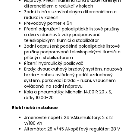
Nápravy: Přední řiditelná tuhá s uzavíratelným
diferenciálem a redukcí v kolech
Zadní tuhá s uzavíratelným diferenciálem a
redukcí v kolech
Převodový poměr 4.64
Přední odpružení: poloeliptické listové pružiny
a dva vzduchové vaky podporované
teleskopickými tlumiči a stabilizátor
Zadní odpružení: podélné poloeliptické listové
pružiny podporované teleskopickými tlumiči a
příčným stabilizátorem
Řízení: hydraulický posilovač
Brzdy: dvouokruhový brzdový systém, nouzová
brzda - nohou ovládaný pedál, vzduchový
systém, parkovací brzda - ruční, vzduchem
ovládaná, na zadní nápravu
Kola a pneumatiky: Michelin 14.00 R 20 x S,
ráfky 10.00-20
Elektrická instalace
Jmenovité napětí: 24 VAkumulátory: 2 x 12
V/180 Ah
Alternátor: 28 V/45 ANapěťový regulátor: 28 V