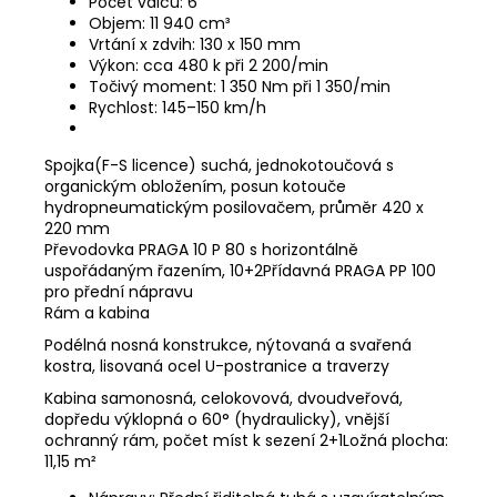
Počet válců: 6
Objem: 11 940 cm³
Vrtání x zdvih: 130 x 150 mm
Výkon: cca 480 k při 2 200/min
Točivý moment: 1 350 Nm při 1 350/min
Rychlost: 145–150 km/h
Spojka(F-S licence) suchá, jednokotoučová s
organickým obložením, posun kotouče
hydropneumatickým posilovačem, průměr 420 x
220 mm
Převodovka PRAGA 10 P 80 s horizontálně
uspořádaným řazením, 10+2Přídavná PRAGA PP 100
pro přední nápravu
Rám a kabina
Podélná nosná konstrukce, nýtovaná a svařená
kostra, lisovaná ocel U-postranice a traverzy
Kabina samonosná, celokovová, dvoudveřová,
dopředu výklopná o 60° (hydraulicky), vnější
ochranný rám, počet míst k sezení 2+1Ložná plocha:
11,15 m²