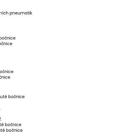
vních pneumatik
 bočnice
očnice
bočnice
čnice
nuté bočnice
2
2
té bočnice
uté bočnice