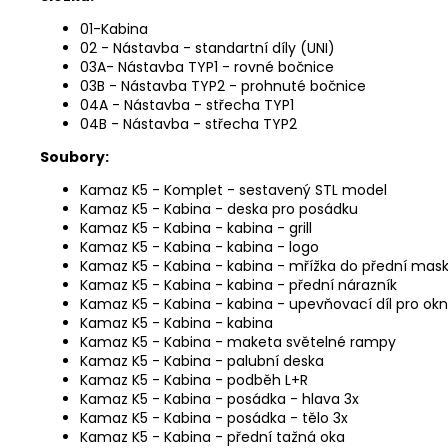
01-Kabina
02 - Nástavba - standartní díly (UNI)
03A- Nástavba TYP1 - rovné bočnice
03B - Nástavba TYP2 - prohnuté bočnice
04A - Nástavba - střecha TYP1
04B - Nástavba - střecha TYP2
Soubory:
Kamaz K5 - Komplet - sestavený STL model
Kamaz K5 - Kabina - deska pro posádku
Kamaz K5 - Kabina - kabina - grill
Kamaz K5 - Kabina - kabina - logo
Kamaz K5 - Kabina - kabina - mřížka do přední mas
Kamaz K5 - Kabina - kabina - přední nárazník
Kamaz K5 - Kabina - kabina - upevňovací díl pro ok
Kamaz K5 - Kabina - kabina
Kamaz K5 - Kabina - maketa světelné rampy
Kamaz K5 - Kabina - palubní deska
Kamaz K5 - Kabina - podběh L+R
Kamaz K5 - Kabina - posádka - hlava 3x
Kamaz K5 - Kabina - posádka - tělo 3x
Kamaz K5 - Kabina - přední tažná oka