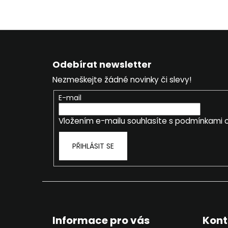
Z
á
Odebírat newsletter
p
Nezmeškejte žádné novinky či slevy!
a
t
E-mail
í
Vložením e-mailu souhlasíte s
podmínkami o
PŘIHLÁSIT SE
Informace pro vás
Kont