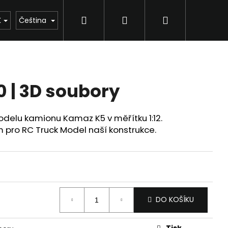
Hledat
Přihlášení
Nákupní
K
Čeština
košík
0 | 3D soubory
odelu kamionu Kamaz K5 v měřítku 1:12.
 pro RC Truck Model naší konstrukce.
DO KOŠÍKU
Tisk