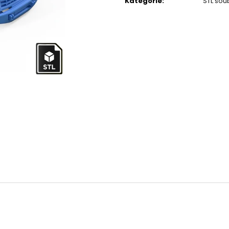
Kategorie
:
STL sou