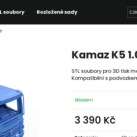
L soubory
Rozložené sady
CZ
ry
Co potřebujete najít?
Kamaz K5 1.
HLEDAT
STL soubory pro 3D tisk m
Kompatibilní s podvozkem
Doporučujeme
Skladem
3 390 Kč
Měrná
cena: