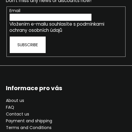
Don't miss any news or discounts now!
t
e
Email
r
Vložením e-mailu souhlasíte s
podmínkami
ochrany osobních údajů
SUBSCRIBE
Informace pro vás
About us
FAQ
Contact us
Payment and shipping
Terms and Conditions