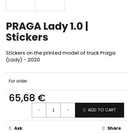
i
n
g
PRAGA Lady 1.0 |
f
Stickers
o
r
?
Stickers on the printed model of truck Praga
(Lady) - 2020
For order
SEARCH
65,68 €
Measure
W
ADD TO CART
price:
e
r
Ask
Share
e