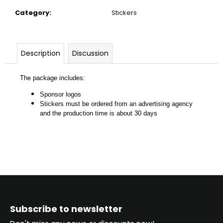
c
Category
:
Stickers
o
m
m
e
Description
Discussion
n
d
The package includes:
Sponsor logos
Stickers must be ordered from an advertising agency
and the production time is about 30 days
F
o
Subscribe to newsletter
o